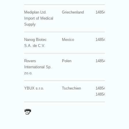
Mediplan Ltd.
Griechenland
14854-3022
11
Import of Medical
Supply
Nanog Biotec
Mexico
14854-3033
0
S.A. de C.V.
Rovers
Polen
14854-3006
0
International Sp.
zo.o.
YBUX s.r.o.
Tschechien
14854-3007
0
14854-3016
0