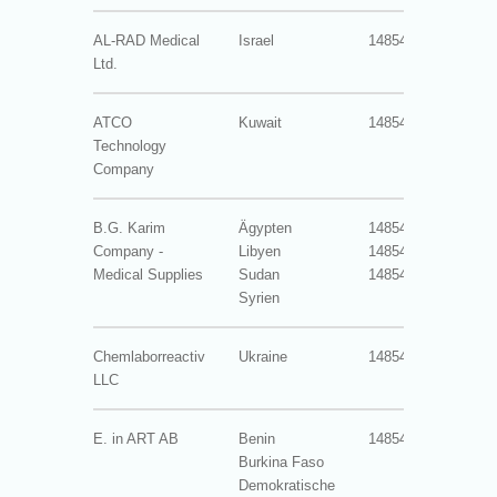
AL-RAD Medical
Israel
14854-3012
0
Ltd.
ATCO
Kuwait
14854-3001
1
Technology
Company
B.G. Karim
Ägypten
14854-3013
0
Company -
Libyen
14854-3015
0
Medical Supplies
Sudan
14854-3018
0
Syrien
Chemlaborreactiv
Ukraine
14854-3034
0
LLC
E. in ART AB
Benin
14854-3026
0
Burkina Faso
Demokratische