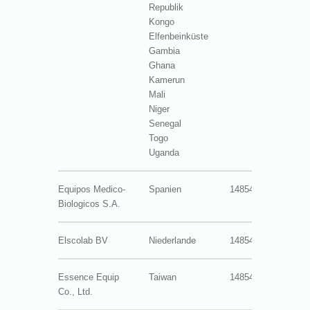
Republik
Kongo
Elfenbeinküste
Gambia
Ghana
Kamerun
Mali
Niger
Senegal
Togo
Uganda
Equipos Medico-
Spanien
14854-3004
0
Biologicos S.A.
Elscolab BV
Niederlande
14854-3003
0
Essence Equip
Taiwan
14854-3021
0
Co., Ltd.