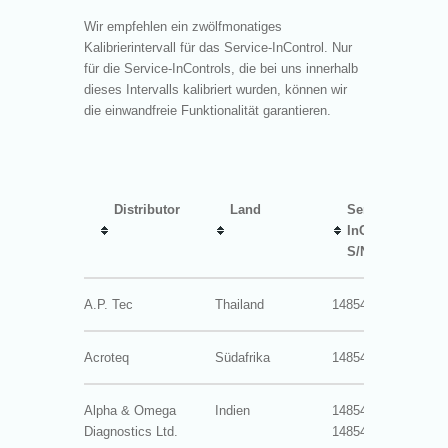
Wir empfehlen ein zwölfmonatiges
Kalibrierintervall für das Service-InControl. Nur
für die Service-InControls, die bei uns innerhalb
dieses Intervalls kalibriert wurden, können wir
die einwandfreie Funktionalität garantieren.
Distributor
Land
Service
InControl
S/N
A.P. Tec
Thailand
14854-3038
0
Acroteq
Südafrika
14854-3020
0
Alpha & Omega
Indien
14854-3017
0
Diagnostics Ltd.
14854-3023
11