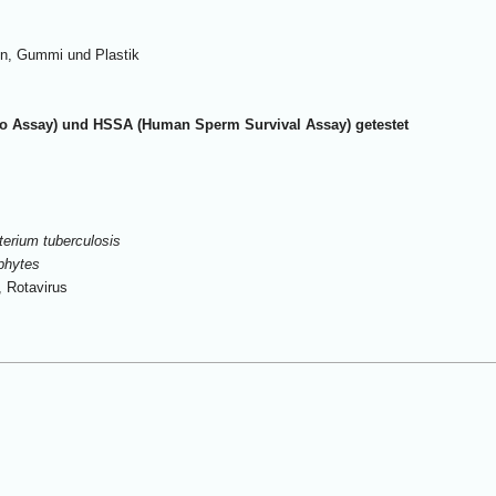
en, Gummi und Plastik
o Assay) und HSSA (Human Sperm Survival Assay) getestet
erium tuberculosis
phytes
, Rotavirus