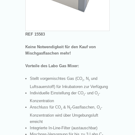
REF 15583
Keine Notwendigkeit für den Kauf von
Mischgasflaschen mehr!
Vorteile des Labo Gas Mixer:
Stellt vorgemischtes Gas (CO
, N
und
2
2
Luftsauerstoff) für Inkubatoren zur Verfügung
Individuelle Einstellung der CO
- und O
-
2
2
Konzentration
Anschluss für CO
& N
-Gasflaschen, O
-
2
2
2
Konzentration wird über Umgebungsluft
erreicht
Integrierte In-Line-Filter (austauschbar)
Mischgas-Versorgung für bis zu 3 Labo C-