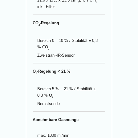
21,0 x 27,5 x 15,5 cm (B x T x H)
inkl. Filter
CO
-Regelung
2
Bereich 0 – 10 % / Stabilität ± 0,3
% CO
2
Zweistrahl-IR-Sensor
O
-Regelung < 21 %
2
Bereich 5 % – 21 % / Stabilität ±
0,3 % O
2
Nernstsonde
Abnehmbare Gasmenge
max. 1000 ml/min