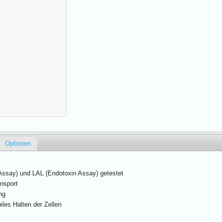
Optionen
say) und LAL (Endotoxin Assay) getestet
nsport
ng
les Halten der Zellen