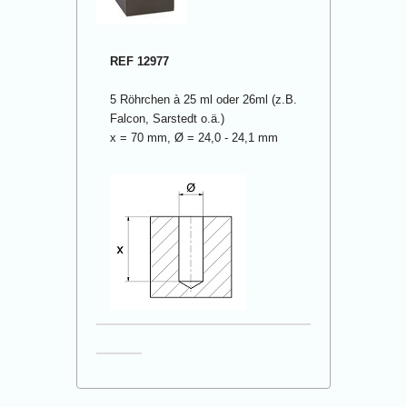
REF 12977
5 Röhrchen à 25 ml oder 26ml (z.B.
Falcon, Sarstedt o.ä.)
x = 70 mm, Ø = 24,0 - 24,1 mm