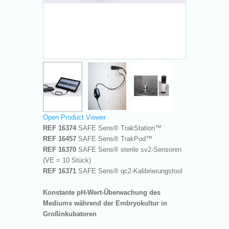
Open Product Viewer
REF 16374
SAFE Sens
®
TrakStation™
REF 16457
SAFE Sens
®
TrakPod™
REF 16370
SAFE Sens
®
sterile sv
2
-Sensoren
(VE = 10 Stück)
REF 16371
SAFE Sens
®
qc
2
-Kalibrierungstool
Konstante pH-Wert-Überwachung des
Mediums während der Embryokultur in
Großinkubatoren