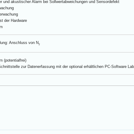
r und akustischer Alarm bei Sollwertabweichungen und Sensordefekt
wachung
berwachung
st der Hardware
rm
lung: Anschluss von N
2
m (potentialfrei)
hnittstelle zur Datenerfassung mit der optional erhältlichen PC-Software La