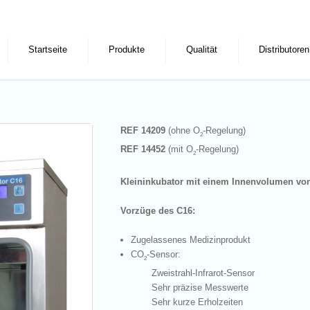
Startseite
Produkte
Qualität
Distributoren
REF 14209
(ohne O
-Regelung)
2
REF 14452
(mit O
-Regelung)
2
Kleininkubator mit einem Innenvolumen von
Vorzüge des C16:
Zugelassenes Medizinprodukt
CO
-Sensor:
2
Zweistrahl-Infrarot-Sensor
Sehr präzise Messwerte
Sehr kurze Erholzeiten