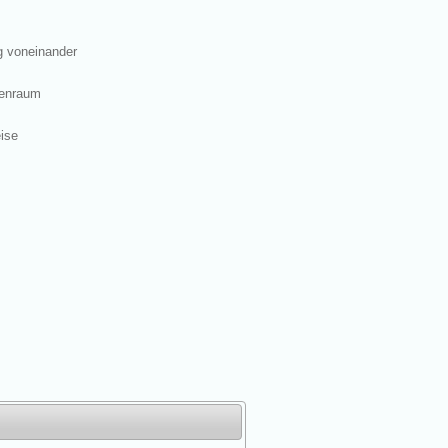
g voneinander
nenraum
ise