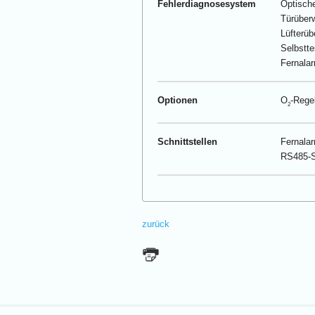
Fehlerdiagnosesystem
Optische
Türüber
Lüfterü
Selbstte
Fernala
Optionen
O
-Rege
2
Schnittstellen
Fernalar
RS485-Sc
zurück